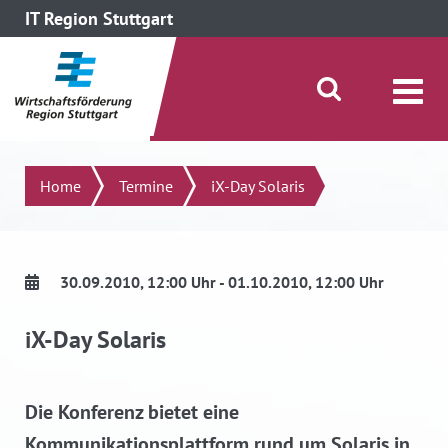
IT Region Stuttgart
direkt zum Inhalt dieser Seite
direkt zum Menü springen
Suche öffnen/schließen
Suchen
Home
Termine
iX-Day Solaris
30.09.2010
, 12:00 Uhr
- 01.10.2010
, 12:00 Uhr
iX-Day Solaris
Die Konferenz bietet eine
Kommunikationsplattform rund um Solaris in