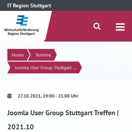
IT Region Stuttgart
direkt zum Inhalt dieser Seite
direkt zum Menü springen
Suche öffnen/schließen
Suchen
Home
Termine
Joomla User Group Stuttgart ...
27.10.2021
, 19:00 - 21:00 Uhr
Joomla User Group Stuttgart Treffen |
2021.10