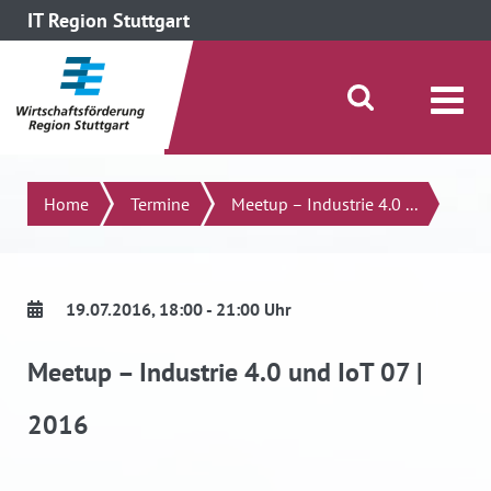
IT Region Stuttgart
direkt zum Inhalt dieser Seite
direkt zum Menü springen
Suche öffnen/schließen
Suchen
Home
Termine
Meetup – Industrie 4.0 ...
19.07.2016
, 18:00 - 21:00 Uhr
Meetup – Industrie 4.0 und IoT 07 |
2016