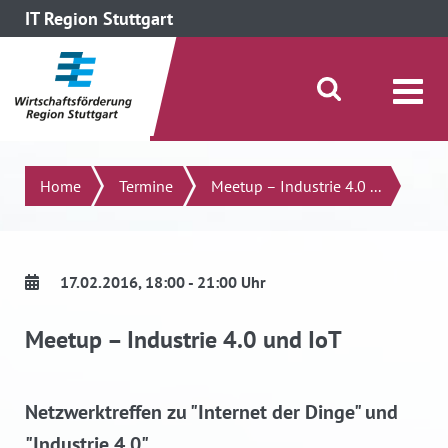
IT Region Stuttgart
direkt zum Inhalt dieser Seite
direkt zum Menü springen
Suche öffnen/schließen
Suchen
Home
Termine
Meetup – Industrie 4.0 ...
17.02.2016
, 18:00 - 21:00 Uhr
Meetup – Industrie 4.0 und IoT
Netzwerktreffen zu "Internet der Dinge" und
"Industrie 4.0"