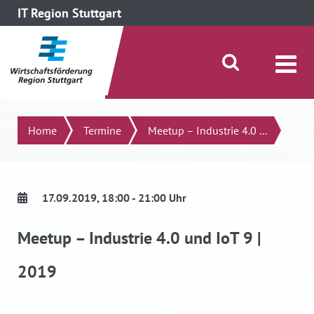
IT Region Stuttgart
direkt zum Inhalt dieser Seite
direkt zum Menü springen
Suche öffnen/schließen
Suchen
Home
Termine
Meetup – Industrie 4.0 ...
17.09.2019
, 18:00 - 21:00 Uhr
Meetup – Industrie 4.0 und IoT 9 |
2019