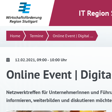
direkt zum Inhalt dieser Seite
direkt zum Menü springen
IT Region 
Suchen
Home
Termine
Online Event | Digital ...
12.02.2021
, 09:00 - 10:00 Uhr
Online Event | Digita
Netzwerktreffen für UnternehmerInnen und Führun
informieren, weiterbilden und diskutieren möchte