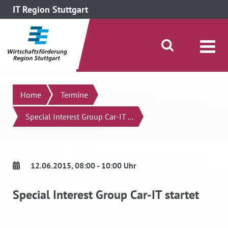
IT Region Stuttgart
direkt zum Inhalt dieser Seite
direkt zum Menü springen
Suche öffnen/schließen
Suchen
Home
Termine
Special Interest Group Car-IT ...
12.06.2015
, 08:00 - 10:00 Uhr
Special Interest Group Car-IT startet