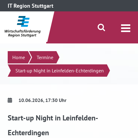
IT Region Stuttgart
direkt zum Inhalt dieser Seite
direkt zum Menü springen
Suche öffnen/schließen
Suchen
Home
Termine
Start-up Night in Leinfelden-Echterdingen
10.06.2026
, 17:30 Uhr
Start-up Night in Leinfelden-
Echterdingen