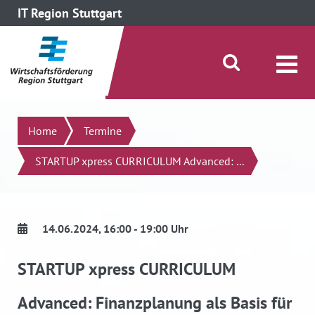
IT Region Stuttgart
direkt zum Inhalt dieser Seite
direkt zum Menü springen
Suche öffnen/schließen
Suchen
Home
Termine
STARTUP xpress CURRICULUM Advanced: ...
14.06.2024
, 16:00 - 19:00 Uhr
STARTUP xpress CURRICULUM
Advanced: Finanzplanung als Basis für