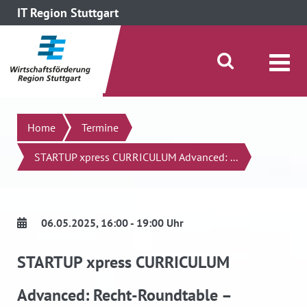
IT Region Stuttgart
direkt zum Inhalt dieser Seite
direkt zum Menü springen
Suche öffnen/schließen
Suchen
Home
Termine
STARTUP xpress CURRICULUM Advanced: ...
06.05.2025
, 16:00 - 19:00 Uhr
STARTUP xpress CURRICULUM
Advanced: Recht-Roundtable –