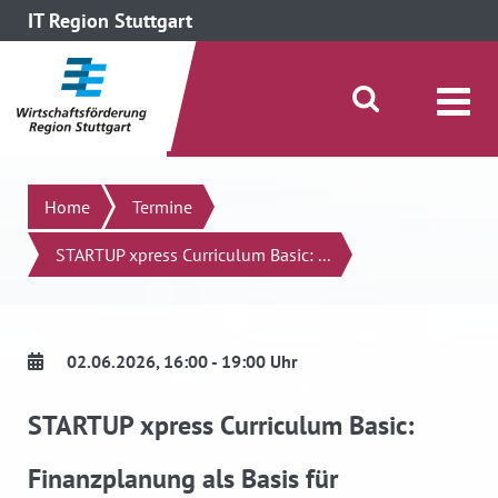
IT Region Stuttgart
direkt zum Inhalt dieser Seite
direkt zum Menü springen
Suche öffnen/schließen
Suchen
Home
Termine
STARTUP xpress Curriculum Basic: ...
02.06.2026
, 16:00 - 19:00 Uhr
STARTUP xpress Curriculum Basic:
Finanzplanung als Basis für