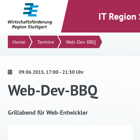
direkt zum Inhalt dieser Seite
direkt zum Menü springen
IT Region 
Suchen
Home
Termine
Web-Dev-BBQ
09.06.2015
, 17:00 - 21:30 Uhr
Web-Dev-BBQ
Grillabend für Web-Entwickler