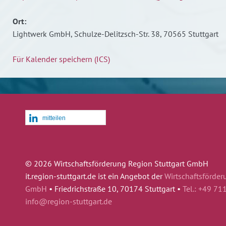
Ort:
Lightwerk GmbH, Schulze-Delitzsch-Str. 38, 70565 Stuttgart
Für Kalender speichern (ICS)
mitteilen
© 2026 Wirtschaftsförderung Region Stuttgart GmbH
it.region-stuttgart.de ist ein Angebot der
Wirtschaftsförder
GmbH
•
Friedrichstraße 10, 70174 Stuttgart •
Tel.: +49 71
info@region-stuttgart.de