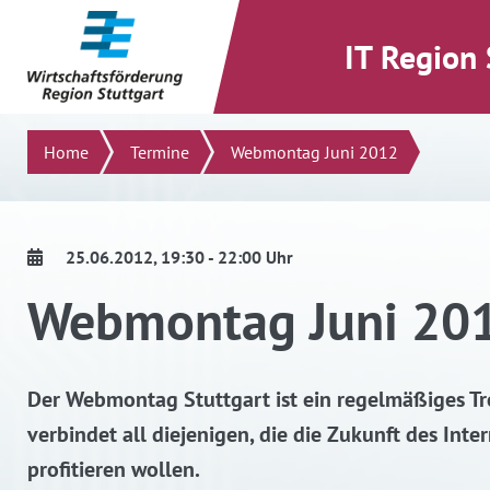
direkt zum Inhalt dieser Seite
direkt zum Menü springen
IT Region 
Suchen
Home
Termine
Webmontag Juni 2012
25.06.2012
, 19:30 - 22:00 Uhr
Webmontag Juni 20
Der Webmontag Stuttgart ist ein regelmäßiges Tr
verbindet all diejenigen, die die Zukunft des In
profitieren wollen.