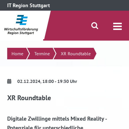
IT Region Stuttgart
direkt zum Inhalt dieser Seite
direkt zum Menü springen
Suche öffnen/schließen
Suchen
Home
Termine
XR Roundtable
02.12.2024
, 18:00 - 19:30 Uhr
XR Roundtable
Digitale Zwillinge mittels Mixed Reality -
Potenziale für unterschiedliche