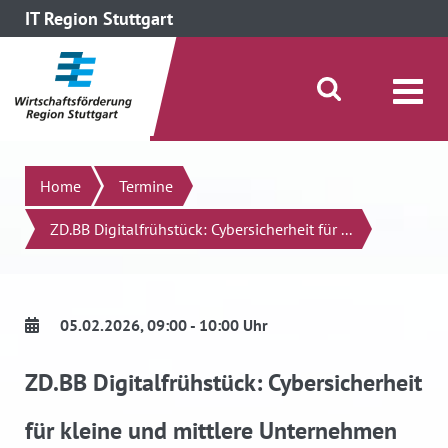
IT Region Stuttgart
direkt zum Inhalt dieser Seite
direkt zum Menü springen
Suche öffnen/schließen
Suchen
Home
Termine
ZD.BB Digitalfrühstück: Cybersicherheit für ...
05.02.2026
, 09:00 - 10:00 Uhr
ZD.BB Digitalfrühstück: Cybersicherheit
für kleine und mittlere Unternehmen