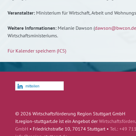
Veranstalter:
Ministerium für Wirtschaft, Arbeit und Wohnung
Weitere Informationen:
Melanie Dawson (
dawson@bwcon.d
Wirtschaftsministeriums.
Für Kalender speichern (ICS)
mitteilen
© 2026 Wirtschaftsförderung Region Stuttgart GmbH
it.region-stuttgart.de ist ein Angebot der
Wirtschaftsförder
GmbH
•
Friedrichstraße 10, 70174 Stuttgart •
Tel.: +49 71